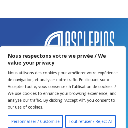
Nous respectons votre vie privée / We
value your privacy
Adresse :
5 rue Nicolas Chaillot – 57050 Le
Nous utilisons des cookies pour améliorer votre expérience
Ban-Saint-Martin
de navigation, et analyser notre trafic. En cliquant sur «
Tél. :
+33 (0)3 82 86 80 86
Accepter tout », vous consentez à l'utilisation de cookies. /
We use cookies to enhance your browsing experience, and
E-mail :
analyse our traffic. By clicking "Accept All", you consent to
contact@tableamainuniverselle.com
our use of cookies.
Personnaliser / Customise
Tout refuser / Reject All
Mentions légales et CGU
–
RGPD et protection des